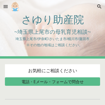
Skip to main content
Skip to navigation
さゆり助産院
~埼玉県上尾市の母乳育児相談~
埼玉県上尾市/伊奈町/さいたま市/桶川市/蓮田市
※その他の地域はご相談ください。
お気軽にご相談ください
電話・Eメール・フォームで問合せ